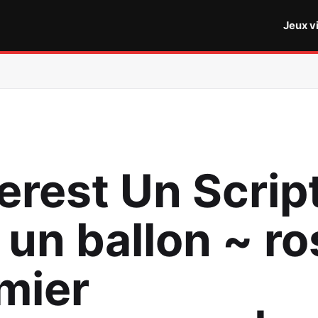
Jeux v
erest Un Scrip
 un ballon ~ r
mier