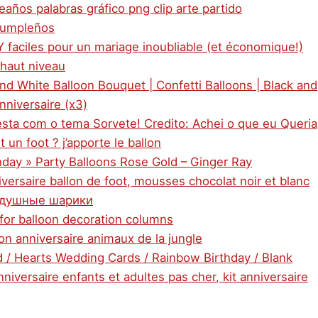
eaños palabras gráfico png clip arte partido
 cumpleños
IY faciles pour un mariage inoubliable (et économique!)
 haut niveau
and White Balloon Bouquet | Confetti Balloons | Black and
nniversaire (x3)
esta com o tema Sorvete! Credito: Achei o que eu Queria
t un foot ? j’apporte le ballon
hday » Party Balloons Rose Gold – Ginger Ray
iversaire ballon de foot, mousses chocolat noir et blanc
оздушные шарики
 for balloon decoration columns
lon anniversaire animaux de la jungle
d / Hearts Wedding Cards / Rainbow Birthday / Blank
niversaire enfants et adultes pas cher, kit anniversaire