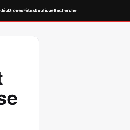
idéo
Drones
Fêtes
Boutique
Recherche
t
ose