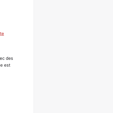
vec des
le est