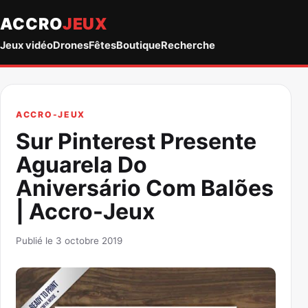
ACCRO
JEUX
Jeux vidéo
Drones
Fêtes
Boutique
Recherche
ACCRO-JEUX
Sur Pinterest Presente
Aguarela Do
Aniversário Com Balões
| Accro-Jeux
Publié le 3 octobre 2019