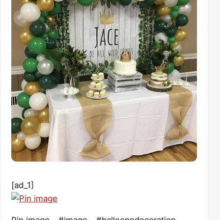
[ad_1]
Pin image – #image – #balloonndecoration