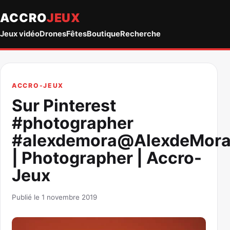
ACCRO
JEUX
Jeux vidéo
Drones
Fêtes
Boutique
Recherche
ACCRO-JEUX
Sur Pinterest
#photographer
#alexdemora@AlexdeMor
| Photographer | Accro-
Jeux
Publié le 1 novembre 2019