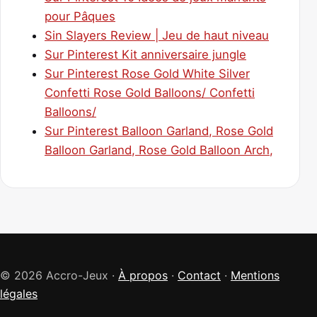
pour Pâques
Sin Slayers Review | Jeu de haut niveau
Sur Pinterest Kit anniversaire jungle
Sur Pinterest Rose Gold White Silver
Confetti Rose Gold Balloons/ Confetti
Balloons/
Sur Pinterest Balloon Garland, Rose Gold
Balloon Garland, Rose Gold Balloon Arch,
© 2026 Accro-Jeux ·
À propos
·
Contact
·
Mentions
légales