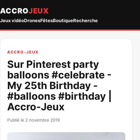
ACCRO
JEUX
Jeux vidéo
Drones
Fêtes
Boutique
Recherche
ACCRO-JEUX
Sur Pinterest party
balloons #celebrate -
My 25th Birthday -
#balloons #birthday |
Accro-Jeux
Publié le 2 novembre 2019