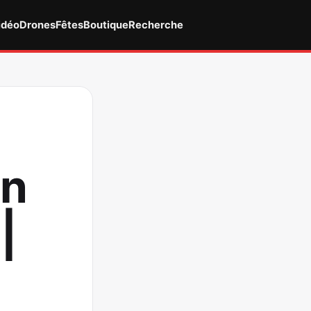
idéo
Drones
Fêtes
Boutique
Recherche
en
|