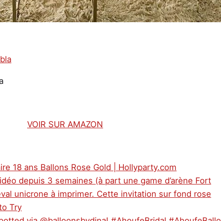
a
VOIR SUR AMAZON
aire 18 ans Ballons Rose Gold | Hollyparty.com
 vidéo depuis 3 semaines (à part une game d’arène Fort
eval unicrone à imprimer. Cette invitation sur fond rose
to Try
potted via @balloonsbydina! #AhoufeBridal #AhoufeBall