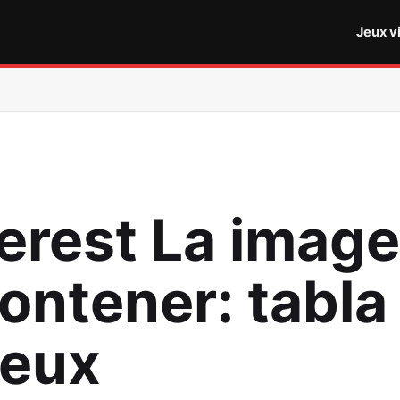
Jeux v
terest La imag
ntener: tabla 
Jeux