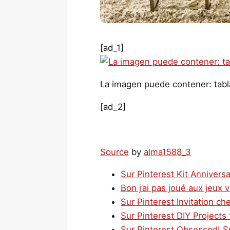
[ad_1]
La imagen puede contener: tabl
[ad_2]
Source
by
alma1588_3
Sur Pinterest Kit Annivers
Bon j’ai pas joué aux jeux
Sur Pinterest Invitation ch
Sur Pinterest DIY Projects 
Sur Pinterest Obsessed! S