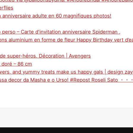
rflies
n anniversaire adulte en 60 magnifiques photos!
 perso – Carte d'invitation anniversaire Spiderman ,
ons aluminium en forme de fleur Happy Birthday vert d’e
 de super-héros. Décoration | Avengers
e doré – 86 cm
lowers, and yummy treats make us happy gals | design za
essa decor da Masha e o Urso! #Repost Roseli Sato ・・