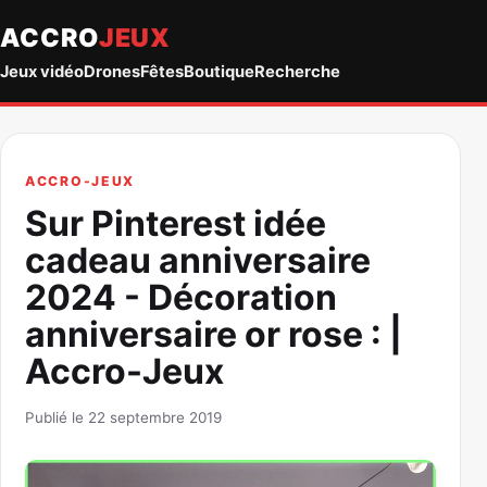
ACCRO
JEUX
Jeux vidéo
Drones
Fêtes
Boutique
Recherche
ACCRO-JEUX
Sur Pinterest idée
cadeau anniversaire
2024 - Décoration
anniversaire or rose : |
Accro-Jeux
Publié le 22 septembre 2019