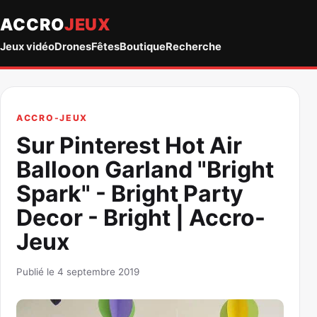
ACCRO
JEUX
Jeux vidéo
Drones
Fêtes
Boutique
Recherche
ACCRO-JEUX
Sur Pinterest Hot Air
Balloon Garland "Bright
Spark" - Bright Party
Decor - Bright | Accro-
Jeux
Publié le 4 septembre 2019