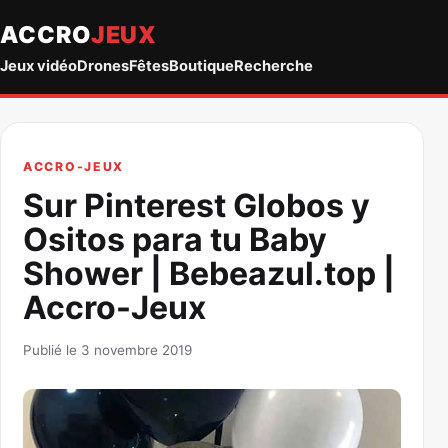
ACCRO
JEUX
Jeux vidéo
Drones
Fêtes
Boutique
Recherche
ACCRO-JEUX
Sur Pinterest Globos y
Ositos para tu Baby
Shower | Bebeazul.top |
Accro-Jeux
Publié le 3 novembre 2019