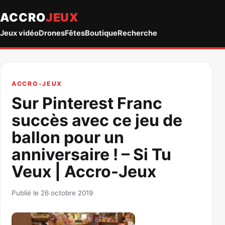
ACCRO
JEUX
Jeux vidéo
Drones
Fêtes
Boutique
Recherche
ACCRO-JEUX
Sur Pinterest Franc
succès avec ce jeu de
ballon pour un
anniversaire ! – Si Tu
Veux | Accro-Jeux
Publié le 26 octobre 2019