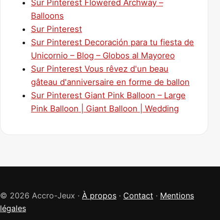
Sur Pinterest Flowered Archway –
Balloons
Sur Pinterest
Sur Pinterest Decoración para tu fiesta de
Unicornio – Blog – Globos al Mayoreo
Sur Pinterest Vous rêvez d'un beau
gâteau d'anniversaire en forme de ballon
Sur Pinterest Giant Pink Balloon – Large
Pink Balloon | Giant Balloon | Wedding
© 2026 Accro-Jeux ·
À propos
·
Contact
·
Mentions
légales