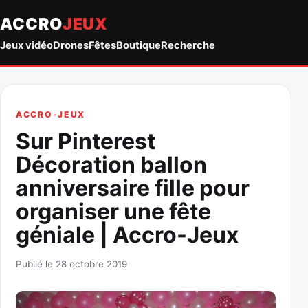
ACCRO
JEUX
Jeux vidéo
Drones
Fêtes
Boutique
Recherche
ACCRO-JEUX
Sur Pinterest
Décoration ballon
anniversaire fille pour
organiser une fête
géniale | Accro-Jeux
Publié le 28 octobre 2019