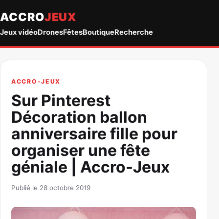
ACCRO
JEUX
Jeux vidéo
Drones
Fêtes
Boutique
Recherche
ACCRO-JEUX
Sur Pinterest
Décoration ballon
anniversaire fille pour
organiser une fête
géniale | Accro-Jeux
Publié le 28 octobre 2019