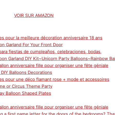
VOIR SUR AMAZON
es pour la meilleure décoration anniversaire 18 ans
on Garland For Your Front Door
para fiestas de cumpleaños, celebraciones, bodas,
loon Garland DIY Kit~Unicorn Party Balloons~Rainbow Ba
llon anniversaire fille pour organiser une fête géniale
DIY Balloons Decorations
ées pour une déco flamant rose + mode et accessoires
eme or Circus Theme Party
day Balloon Shaped Plates
llon anniversaire fille pour organiser une fête géniale
 a first name letter for the doors of the bedrooms? Tha