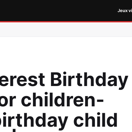
Jeux v
erest Birthday
or children-
irthday child