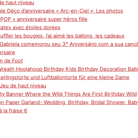
de haut niveau
le Déco d’anniversaire « Arc-en-Ciel »: Les photos
POP » anniversaire super héros fille
latex avec étoiles dorées
uffler les bougies, j’ai aimé les ballons, les cadeaux
 Gabriela comemorou seu 3° Aniversário com a sua canç
ersaire
on de Foot
Wreath Hoolahoop Birthday Kids Birthday Decoration Bal
erlingstorte und Luftballontorte für eine kleine Dame
 Jeu de haut niveau
ty Banner Where the Wild Things Are First Birthday Wild
oon Paper Garland- Wedding, Birthday, Bridal Shower, Bab
 la fraise 6