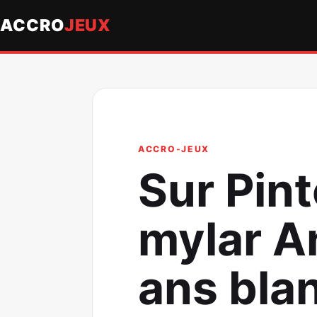
ACCRO
JEUX
ACCRO-JEUX
Sur Pint
mylar A
ans blan