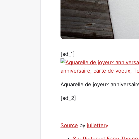
[ad_1]
Aquarelle de joyeux anniversaire
[ad_2]
Source
by
juliettery
Sur Pinterest Farm Theme F