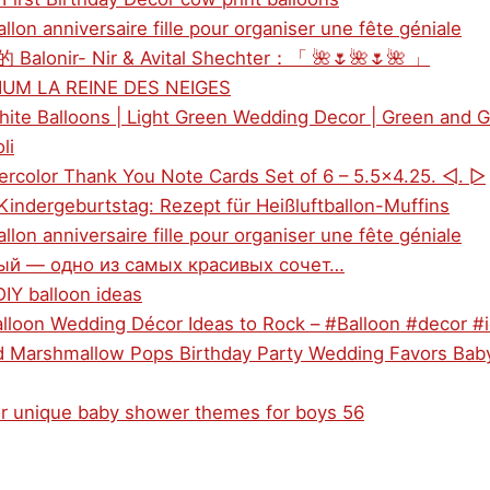
llon anniversaire fille pour organiser une fête géniale
的 Balonir- Nir & Avital Shechter：「 🌺🌷🌺🌷🌺 」
LIUM LA REINE DES NEIGES
hite Balloons | Light Green Wedding Decor | Green and G
li
tercolor Thank You Note Cards Set of 6 – 5.5×4.25. ◅. ▻
 Kindergeburtstag: Rezept für Heißluftballon-Muffins
llon anniversaire fille pour organiser une fête géniale
лый — одно из самых красивых сочет…
DIY balloon ideas
alloon Wedding Décor Ideas to Rock – #Balloon #decor #
ed Marshmallow Pops Birthday Party Wedding Favors Bab
or unique baby shower themes for boys 56