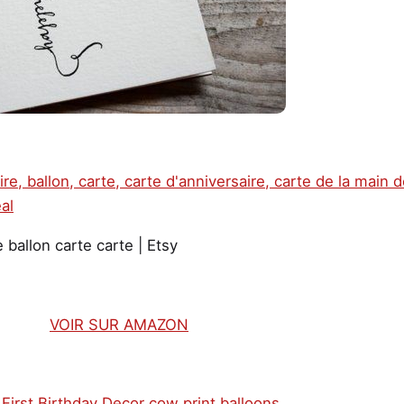
 ballon carte carte | Etsy
VOIR SUR AMAZON
irst Birthday Decor cow print balloons