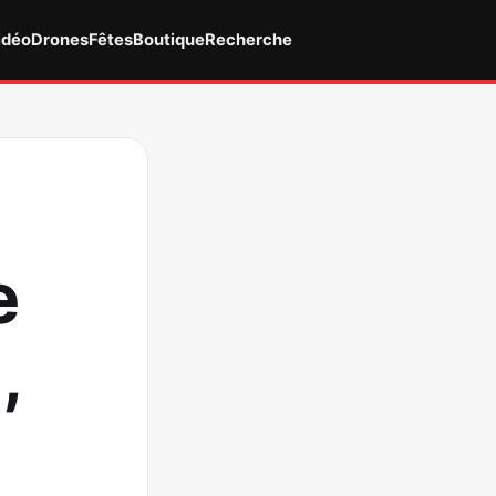
idéo
Drones
Fêtes
Boutique
Recherche
e
,