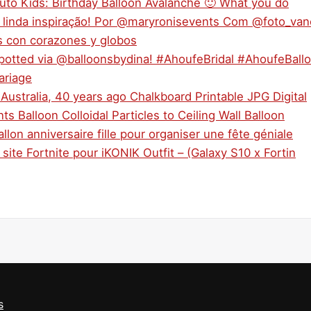
 Tuto Kids: Birthday Balloon Avalanche 🙂 What you do
 linda inspiração! Por @maryronisevents Com @foto_va
s con corazones y globos
potted via @balloonsbydina! #AhoufeBridal #AhoufeBall
ariage
 Australia, 40 years ago Chalkboard Printable JPG Digital
s Balloon Colloidal Particles to Ceiling Wall Balloon
llon anniversaire fille pour organiser une fête géniale
ite Fortnite pour iKONIK Outfit – (Galaxy S10 x Fortin
s