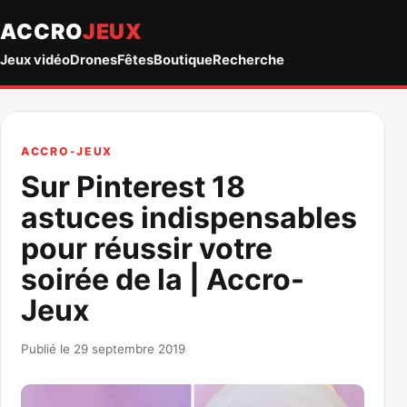
ACCRO
JEUX
Jeux vidéo
Drones
Fêtes
Boutique
Recherche
ACCRO-JEUX
Sur Pinterest 18
astuces indispensables
pour réussir votre
soirée de la | Accro-
Jeux
Publié le 29 septembre 2019